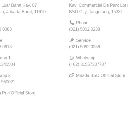
r Luar Barat Kav. 87
Kav. Commercial De Park Lot II
, Jakarta Barat, 11610
BSD City, Tangerang, 15331
Phone
8 0088
(021) 5092 0288
e
Service
8 0618
(021) 5092 0289
app 1
Whatsapp
1349994
(+62) 81957337707
app 2
Mazda BSD Official Store
1950021
Puri Official Store