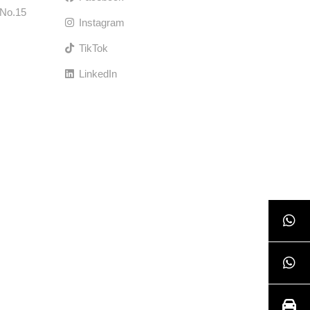
 No.15
Instagram
TikTok
LinkedIn