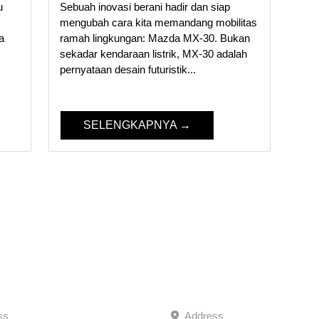
u
Sebuah inovasi berani hadir dan siap
mengubah cara kita memandang mobilitas
a
ramah lingkungan: Mazda MX-30. Bukan
sekadar kendaraan listrik, MX-30 adalah
pernyataan desain futuristik...
SELENGKAPNYA →
 PURI
MAZDA BSD CITY
ss
Address