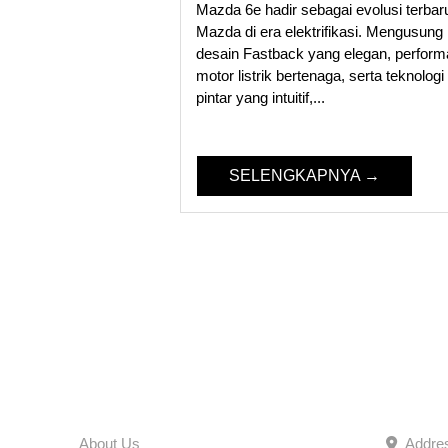
Mazda 6e hadir sebagai evolusi terbar
Mazda di era elektrifikasi. Mengusung
desain Fastback yang elegan, perform
motor listrik bertenaga, serta teknologi
pintar yang intuitif,...
SELENGKAPNYA →
MENU
MAZDA
About Us
Addre