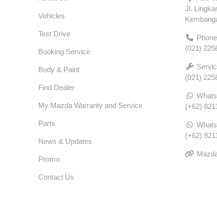
Jl. Lingka
Vehicles
Kembangan
Test Drive
Phone
(021) 225
Booking Service
Servic
Body & Paint
(021) 225
Find Dealer
Whats
My Mazda Warranty and Service
(+62) 821
Parts
Whats
(+62) 821
News & Updates
Mazda 
Promo
Contact Us