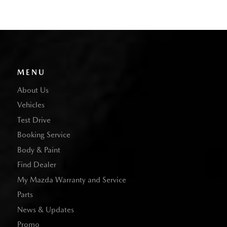
MENU
About Us
Vehicles
Test Drive
Booking Service
Body & Paint
Find Dealer
My Mazda Warranty and Service
Parts
News & Updates
Promo