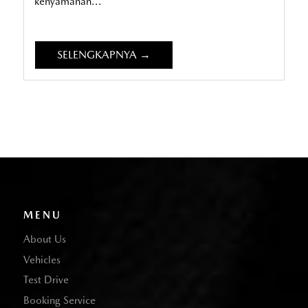
kenyamanan...
SELENGKAPNYA →
MENU
About Us
Vehicles
Test Drive
Booking Service