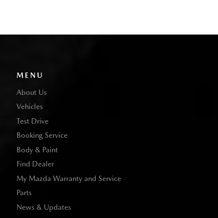
MENU
About Us
Vehicles
Test Drive
Booking Service
Body & Paint
Find Dealer
My Mazda Warranty and Service
Parts
News & Updates