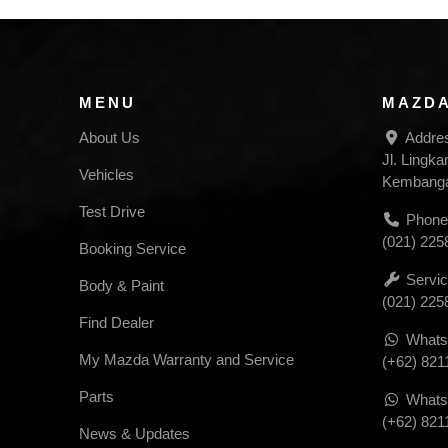
MENU
MAZDA
About Us
Addre
Jl. Lingka
Vehicles
Kembangan
Test Drive
Phone
(021) 225
Booking Service
Servic
Body & Paint
(021) 225
Find Dealer
Whats
My Mazda Warranty and Service
(+62) 821
Parts
Whats
(+62) 821
News & Updates