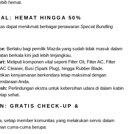
ebih hemat.
IAL: HEMAT HINGGA 50%
itas dapat menikmati berbagai penawaran
Special Bundling
ce:
Berlaku bagi pemilik Mazda yang sudah tidak masuk dalam
 berkala kini jadi lebih terjangkau.
rt:
Meliputi komponen vital seperti Filter Oli, Filter AC, Filter
 AC Cleaner, Busi (Spark Plug), hingga Rubber Blade.
tikan kenyamanan berkendara tetap maksimal dengan
endaraan Anda.
ush:
Perlindungan ekstra untuk kebersihan udara di dalam kabin
tap sehat.
: GRATIS CHECK-UP &
sa, setiap member komunitas yang melakukan servis dalam
anan cuma-cuma berupa: