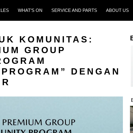
CLES
WHAT’S ON
SERVICE AND PARTS
ABOUT US
UK KOMUNITAS:
IUM GROUP
ROGRAM
 PROGRAM” DENGAN
AR