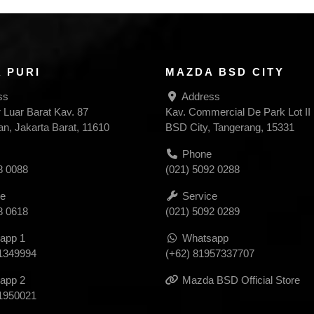
 PURI
MAZDA BSD CITY
ss
Address
r Luar Barat Kav. 87
Kav. Commercial De Park Lot II
, Jakarta Barat, 11610
BSD City, Tangerang, 15331
Phone
8 0088
(021) 5092 0288
e
Service
8 0618
(021) 5092 0289
app 1
Whatsapp
1349994
(+62) 81957337707
app 2
Mazda BSD Official Store
1950021