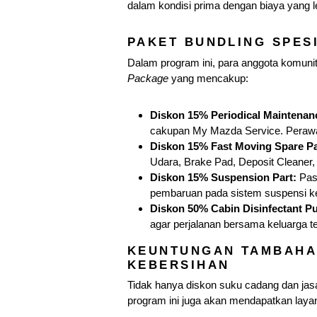
dalam kondisi prima dengan biaya yang l
PAKET BUNDLING SPES
Dalam program ini, para anggota komun
Package
yang mencakup:
Diskon 15% Periodical Maintenan
cakupan My Mazda Service. Perawatan
Diskon 15% Fast Moving Spare Pa
Udara, Brake Pad, Deposit Cleaner,
Diskon 15% Suspension Part:
Pas
pembaruan pada sistem suspensi k
Diskon 50% Cabin Disinfectant P
agar perjalanan bersama keluarga te
KEUNTUNGAN TAMBAHAN
KEBERSIHAN
Tidak hanya diskon suku cadang dan ja
program ini juga akan mendapatkan lay